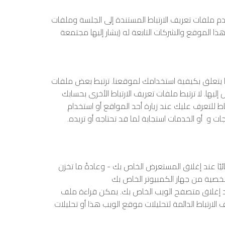
دم ملفات تعريف الارتباط المستندة إلى الجلسة وملفات
هذا الموقع والشركات التابعة له (يشار إليها مجتمعة
ا يتعلق بكيفية استخدامك لموقعنا. ترتبط بعض ملفات
. لا ترتبط ملفات تعريف الارتباط الأخرى بحسابك
ط للتعرف عليك عند زيارة أحد المواقع أو استخدام
 و أو الخدمات استجابة لما قد تحتاجه أو تريده.
ئيًا عند إغلاق المستعرض الخاص بك - وعادةً ما تخزن
صية من جهاز الكمبيوتر الخاص بك
عند إغلاق متصفح الويب الخاص بك. يمكن قراءة ملف
مة لتحليلات موقع الويب هذا أو تحليلات Google أو تحليلات