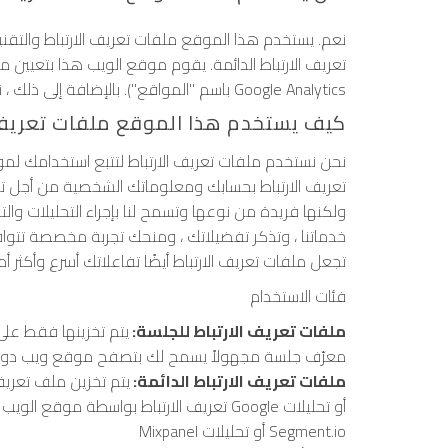
نعم. يستخدم هذا الموقع ملفات تعريف الارتباط والتقني
تعريف الارتباط الدائمة. يقوم موقع الويب هذا بتعيين مل
باسم "المواقع"). بالإضافة إلى ذلك ، نستخدم ملفات تعريف الارتباط الخاصة بطرف ثالث ، مثل Google Analytics
كيف يستخدم هذا الموقع ملفات تعريف ا
نحن نستخدم ملفات تعريف الارتباط لتتبع استخدامك لم
تعريف الارتباط بحسابك ومعلوماتك الشخصية من أجل تذ
ولكنها فريدة من نوعها وتسمح لنا بإجراء التحليلات وال
خدماتنا ، وتذكر تفضيلاتك ، ومنحك تجربة مخصصة تتواف
تجعل ملفات تعريف الارتباط أيضًا تفاعلاتك أسرع وأكثر أمان
فئات الاستخدام
ملفات تعريف الارتباط للجلسة:
يتم تخزينها فقط على 
معرّف جلسة مجهولاً يسمح لك بتصفح موقع ويب دون ال
ملفات تعريف الارتباط الدائمة:
يتم تخزين ملف تعريف
تعريف الارتباط بواسطة موقع الويب الذي 
Mixpanel أو تحليلات Segment.io