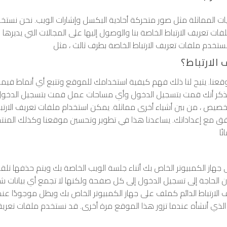
ات المماثلة مثل صور متحركة أحادية البكسل وإشارات الويب. نحن نستخ
فات تعريف الارتباط الخاصة بنا والوصول إليها على المجالات التي يديرها 
لارتباط؟
وقعنا. يتيح لنا ذلك فهم كيفية استخدامك للموقع وتتبع أي أنماط فيم
كر أنك قمت بتسجيل الدخول وأي مساحات عمل قمت بتسجيل الدخول إليها
تخصيص ، من بين أشياء أخرى مماثلة. يمكن استخدام ملفات تعريف الارتبا
ق مع إعداداتك. يساعدنا هذا في تطوير وتحسين موقعنا وكذلك المنتجات
ًا
جهاز الكمبيوتر الخاص بك أثناء جلسة الويب الخاصة بك ويتم حذفها تلقا
حاجة إلى تسجيل الدخول إلى كل صفحة ولكنها لا تجمع أي بيانات شخ
 الارتباط الدائم كملف على جهاز الكمبيوتر الخاص بك ويظل موجودًا 
أنشأه عندما تزور هذا الموقع مرة أخرى. قد نستخدم ملفات تعريف الارتباط الدائ