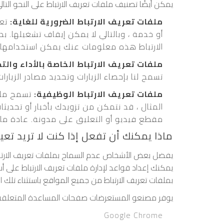
يمكن أيضًا تصنيف ملفات تعريف الارتباط على النحو التال
ملفات تعريف الارتباط الضرورية للغاية:
تعد
أو خدمة ، وبالتالي لا يمكن إيقاف تشغيلها. ب
الارتباط هذه معلومات عنك يمكن استخدامها ل
ملفات تعريف الارتباط الخاصة بالأداء والتح
تسمح لنا بإحصاء الزيارات وتحديد مصادر الزيارا
ملفات تعريف الارتباط الوظيفية:
تسمح ملفا
المثال ، قد نتمكن من تزويدك بأخبار أو تحدي
مقطع فيديو أو التعليق على مدونة. عادة ما
ماذا يمكنك أن تفعل إذا كنت لا تريد تعيي
يفضل بعض الأشخاص عدم السماح بملفات تعريف الارتباط
يمكنك إعداد قواعد لإدارة ملفات تعريف الارتباط عل
بملفات تعريف الارتباط من جميع المواقع باستثناء تلك ال
يوفر مصنعو المستعرضات صفحات المساعدة المتعلقة بإد
Google Chrome